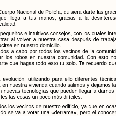
erpo Nacional de Policía, quisiera darte las grac
ue llega a tus manos, gracias a la desinteresa
calidad.
equeños e intuitivos consejos, con los cuales in
rar al volver a nuestra casa después de trabaj
cirse en nuestro domicilio.
vados a cabo por todos los vecinos de la comuni
tar los robos en nuestra comunidad. Con esto no 
rte que hagas todo esto tu solo. Te recuerdo que 
evolución, utilizando para ello diferentes técni
a en nuestra vivienda cuando salimos y dejamos l
en nuevas tecnologías que pueden llegar a darnos 
es las cosas un poco más difíciles.
os los vecinos de nuestro edificio, ya que en oca
do se va a votar una «derrama», pero el conocer